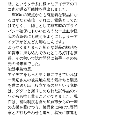
袋」というタテ糸に様々なアイデアのヨ
コ糸が通る可能性を見出しました。
「SDGs の観点からも有意義な製品にな
るはずだと確信一それに、寝袋としてだ
けでなく、目隠しとして非常時のプライ
バシー確保にもいいだろうな一止血や怪
我の応急処にも使えるようにしようーア
イデアがどんどん膨らむんです」
ようやくまとまった新たな製品の構想を
加賀市に持ち込んでみたところ好評を獲
得。その勢いで試作開発に着手ーその矢
先の出来事でした。
能登半島地震。
アイデアをもっと早く形にできていれば
一田辺さんの被災地を想う気持ちと製品
を世に送り出し役立てるのだという覚悟
は、ググッと握りしめられた試作品のシ
ワからも推し量ることができました。現
在は、補助制度を含め加買市からの一層
の支援を受けつう、製品化に向けた専門
家との打ち合わせも進め、着実に前進を