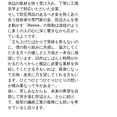
本誌の取材も快く受け入れ、丁寧に工場
見学まで対応いただいた企業。
そして防災用品のあるべき姿を熱くあり
合う技術者や専門家の姿。田辺さんを突
き動かす「Revive」の鼓動は波紋のよう
に多くの人の心に深く響きながら広がっ
ているようです。
「立ち上げたばかりで実績も形もないの
に、僕の取り組みに共感し、協力してく
ださる方々の優しさと力強さ一本当に感
謝しています。試作はしぱらく時間がか
かるだろうからと横証に必要な素材を供
給してくださる方もいれば、親身になっ
て企画・改良に力を貸してくれる方もい
ます。ひとつひとつひとりひとりの想い
が積み重なって今がある一」
迷い、苦しみながらも、未来の希望を目
指して突き進む田辺さん。さらに続け
て、能登の繊維工業の復興にも想いを寄
せていると語ります。