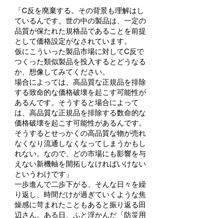
「C反を廃棄する。その背景も理解はし
ているんです。世の中の製品は、一定の
品質が保たれた規格品であることを前提
として価格設定がなされています。
仮にこういった製品市場に対してC反で
つくった類似製品を投入するとどうなる
か、想像してみてください。
場合によっては、高品質な正規品を排除
する致命的な価格破壊を起こす可能性が
あるんです。そうすると場合によって
は、高品質な正規品を排除する数命的な
価格破壊を起こす可能性があるんです。
そうするとせっかくの高品質な物が売れ
なくなり流通しなくなってしまうかもし
れない。なので、どの市場にも影響を与
えない新機軸を開拓しなければいけない
というわけです」
一歩進んで二歩下がる、そんな日々を繰
り返し、時間だけが過ぎていくような焦
燥感に苛まれたこともあると振り返る田
辺さん。ある日、ふと浮かんだ「防災用