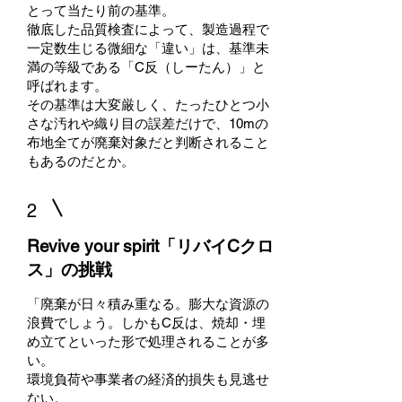
とって当たり前の基準。
徹底した品質検査によって、製造過程で
一定数生じる微細な「違い」は、基準未
満の等級である「C反（しーたん）」と
呼ばれます。
その基準は大変厳しく、たったひとつ小
さな汚れや織り目の誤差だけで、10mの
布地全てが廃棄対象だと判断されること
もあるのだとか。
2
Revive your spirit「リバイCクロ
ス」の挑戦
「廃棄が日々積み重なる。膨大な資源の
浪費でしょう。しかもC反は、焼却・埋
め立てといった形で処理されることが多
い。
環境負荷や事業者の経済的損失も見逃せ
ない。