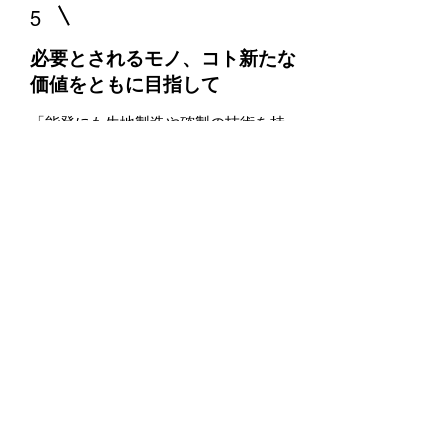
5
必要とされるモノ、コト新たな
価値をともに目指して
「能登にも生地製造や確製の技術を持っ
ている方が多くいらっしゃる。でも、地
震をきっかけにいくつか廃業したという
話も聞きました一私たちは、まずは広く
選く製品を供給することで能登の支援に
動きます。
事業として軌道に乗れば、今度は能登に
モノではなく仕事を供給できるかもしれ
ない。能登を主役に、能登の防災用品だ
という形にだってできるはずなんです一
皆さんにとって本当に必要とされるもの
を作りたいんです。そして、こうした取
り組みを続けていくことで新たな価値を
提供していけたらと思うんです」
そんな思いを胸に日々着々と前に進む、
田辺さんの第一印象は、バイタリティ溢